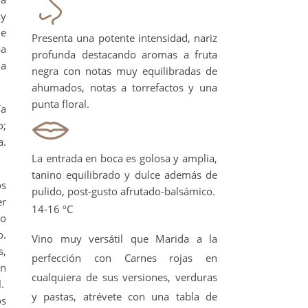
 y
de
Presenta una potente intensidad, nariz
ba
profunda destacando aromas a fruta
na
negra con notas muy equilibradas de
ahumados, notas a torrefactos y una
punta floral.
ía
o;
a.
La entrada en boca es golosa y amplia,
tanino equilibrado y dulce además de
os
pulido, post-gusto afrutado-balsámico.
er
14-16 ºC
yo
o.
Vino muy versátil que Marida a la
s,
perfección con Carnes rojas en
in
cualquiera de sus versiones, verduras
.
y pastas, atrévete con una tabla de
os