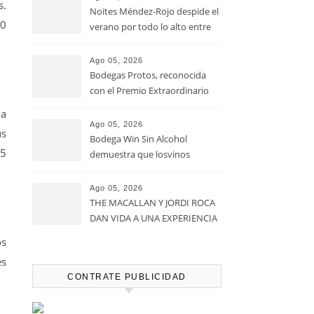
s.
Noites Méndez-Rojo despide el
30
verano por todo lo alto entre
viñedos, vino y mucho humor
Ago 05, 2026
Bodegas Protos, reconocida
con el Premio Extraordinario
Alimentos de España 2026 por
na
casi un siglo de excelencia
Ago 05, 2026
us
vitivinícola
Bodega Win Sin Alcohol
15
demuestra que losvinos
desalcoholizados de alta
calidadcomienzan a diseñarse
Ago 05, 2026
en el viñedo
THE MACALLAN Y JORDI ROCA
DAN VIDA A UNA EXPERIENCIA
SENSORIAL ÚNICA EN EL
os
CAPÍTULO FINAL DE THE
es
HARMONY COLLECTION
CONTRATE PUBLICIDAD