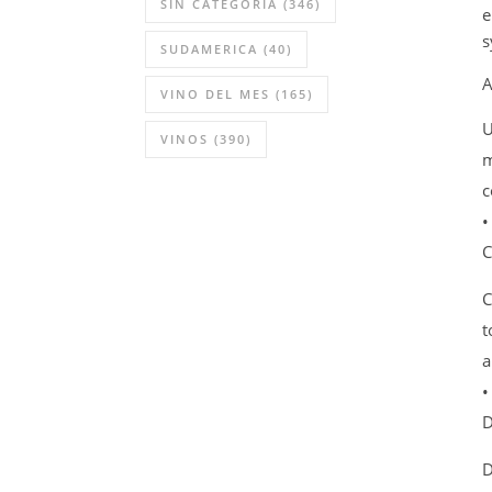
SIN CATEGORÍA
(346)
e
s
SUDAMERICA
(40)
A
VINO DEL MES
(165)
U
VINOS
(390)
m
c
•
C
C
t
a
•
D
D