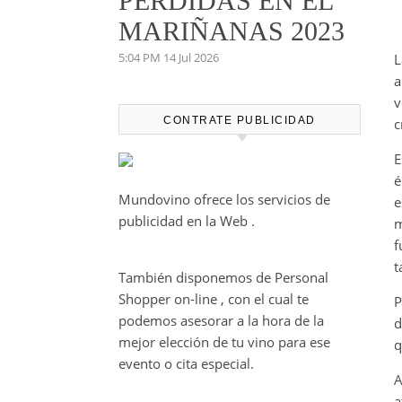
PERDIDAS EN EL
MARIÑANAS 2023
5:04 PM
14 Jul 2026
L
a
v
CONTRATE PUBLICIDAD
c
E
é
Mundovino ofrece los servicios de
e
publicidad en la Web .
m
f
t
También disponemos de Personal
Shopper on-line , con el cual te
P
podemos asesorar a la hora de la
d
mejor elección de tu vino para ese
q
evento o cita especial.
A
a