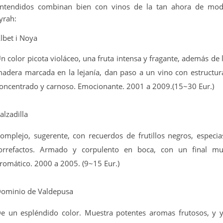
ntendidos combinan bien con vinos de la tan ahora de mo
yrah:
lbet i Noya
n color picota violáceo, una fruta intensa y fragante, además de 
adera marcada en la lejanía, dan paso a un vino con estructur
oncentrado y carnoso. Emocionante. 2001 a 2009.(15~30 Eur.)
alzadilla
omplejo, sugerente, con recuerdos de frutillos negros, especia
orrefactos. Armado y corpulento en boca, con un final m
romático. 2000 a 2005. (9~15 Eur.)
ominio de Valdepusa
e un espléndido color. Muestra potentes aromas frutosos, y 