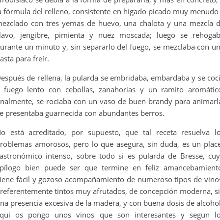
a fórmula del relleno, consistente en hígado picado muy menudo
ezclado con tres yemas de huevo, una chalota y una mezcla 
lavo, jengibre, pimienta y nuez moscada; luego se rehoga
urante un minuto y, sin separarlo del fuego, se mezclaba con u
asta para freír.
espués de rellena, la pularda se embridaba, embardaba y se coc
 fuego lento con cebollas, zanahorias y un ramito aromátic
inalmente, se rociaba con un vaso de buen brandy para animarl
e presentaba guarnecida con abundantes berros.
o está acreditado, por supuesto, que tal receta resuelva l
roblemas amorosos, pero lo que asegura, sin duda, es un plac
astronómico intenso, sobre todo si es pularda de Bresse, cu
pílogo bien puede ser que termine en feliz amancebamient
iene fácil y gozoso acompañamiento de numeroso tipos de vino
referentemente tintos muy afrutados, de concepción moderna, s
na presencia excesiva de la madera, y con buena dosis de alcohol
qui os pongo unos vinos que son interesantes y segun l