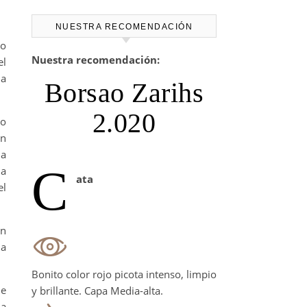
NUESTRA RECOMENDACIÓN
yo
Nuestra recomendación:
el
na
Borsao Zarihs
2.020
mo
en
la
C
la
ata
el
un
la
Bonito color rojo picota intenso, limpio
de
y brillante. Capa Media-alta.
 a