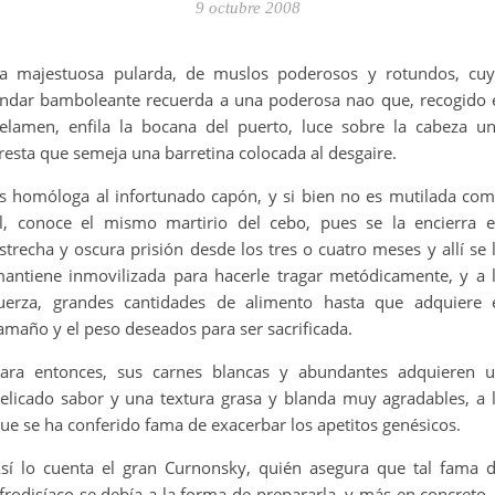
9 octubre 2008
a majestuosa pularda, de muslos poderosos y rotundos, cu
ndar bamboleante recuerda a una poderosa nao que, recogido 
elamen, enfila la bocana del puerto, luce sobre la cabeza u
resta que semeja una barretina colocada al desgaire.
s homóloga al infortunado capón, y si bien no es mutilada co
l, conoce el mismo martirio del cebo, pues se la encierra 
strecha y oscura prisión desde los tres o cuatro meses y allí se 
antiene inmovilizada para hacerle tragar metódicamente, y a 
uerza, grandes cantidades de alimento hasta que adquiere 
amaño y el peso deseados para ser sacrificada.
ara entonces, sus carnes blancas y abundantes adquieren 
elicado sabor y una textura grasa y blanda muy agradables, a 
ue se ha conferido fama de exacerbar los apetitos genésicos.
sí lo cuenta el gran Curnonsky, quién asegura que tal fama 
frodisíaco se debía a la forma de prepararla, y más en concreto,