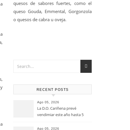
quesos de sabores fuertes, como el
da
queso Gouda, Emmental, Gorgonzola
o quesos de cabra u oveja.
la
a,
s,
uy
RECENT POSTS
Ago 05, 2026
La D.O. Cariñena prevé
vendimiar este año hasta 5
millones de kilos de uva más
ya
que en 2025
Ago 05, 2026