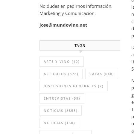
No dudes en pedirnos información.
l
Marketing y Comunicación.
m
c
jose@mundovino.net
d
p
TAGS
D
a
f
ARTE Y VINO
(10)
S
ARTICULOS
(878)
CATAS
(648)
N
DISCUSIONES GENERALES
(2)
p
g
ENTREVISTAS
(59)
e
T
NOTICIAS
(8855)
p
NOTICIAS
(150)
u
a