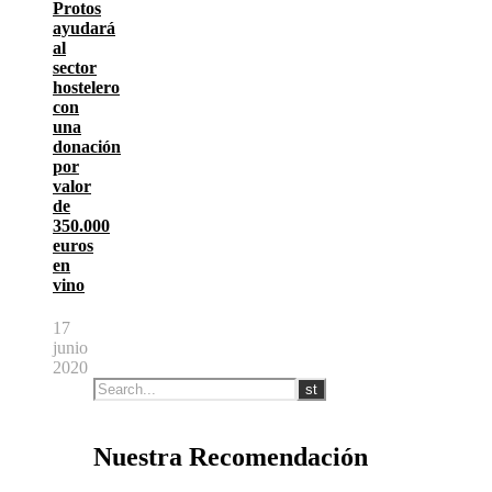
Protos
ayudará
al
sector
hostelero
con
una
donación
por
valor
de
350.000
euros
en
vino
17
junio
2020
Nuestra Recomendación