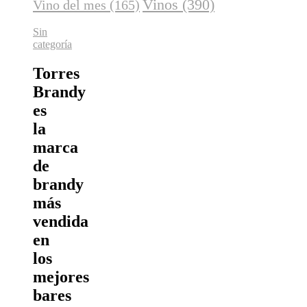
Vinos
(390)
Vino del mes
(165)
Sin
categoría
Torres
Brandy
es
la
marca
de
brandy
más
vendida
en
los
mejores
bares