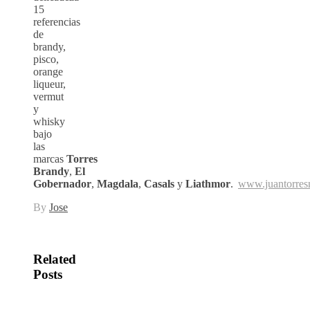
15
referencias
de
brandy,
pisco,
orange
liqueur,
vermut
y
whisky
bajo
las
marcas
Torres
Brandy
,
El
Gobernador
,
Magdala
,
Casals
y
Liathmor
.
www.juantorresm
By
Jose
Related
Posts