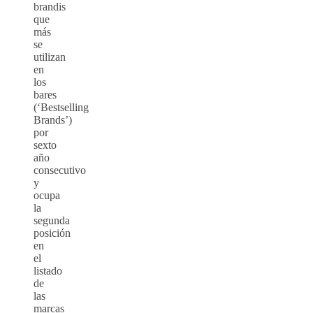
brandis
que
más
se
utilizan
en
los
bares
(‘Bestselling
Brands’)
por
sexto
año
consecutivo
y
ocupa
la
segunda
posición
en
el
listado
de
las
marcas