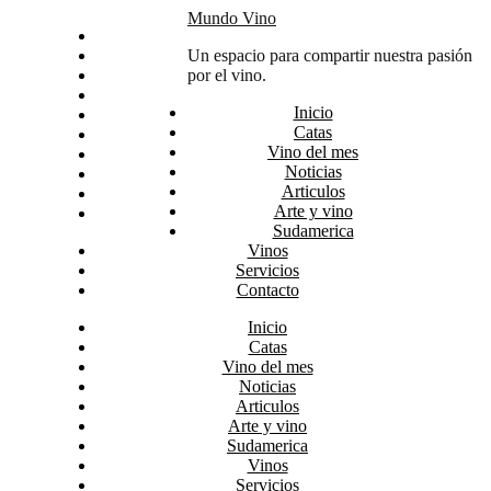
Skip
Mundo Vino
Inicio
to
Catas
Un espacio para compartir nuestra pasión
content
Vino del mes
por el vino.
Noticias
Inicio
Articulos
Catas
Arte y vino
Vino del mes
Sudamerica
Noticias
Vinos
Articulos
Servicios
Arte y vino
Contacto
Sudamerica
Vinos
Servicios
Contacto
Inicio
Catas
Vino del mes
Noticias
Articulos
Arte y vino
Sudamerica
Vinos
Servicios