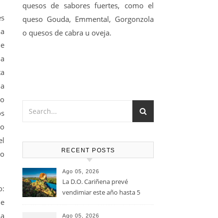
quesos de sabores fuertes, como el
es
queso Gouda, Emmental, Gorgonzola
úa
o quesos de cabra u oveja.
ue
la
ta
la
do
os
lo
el
RECENT POSTS
do
Ago 05, 2026
La D.O. Cariñena prevé
o:
vendimiar este año hasta 5
de
millones de kilos de uva más
que en 2025
 a
Ago 05, 2026