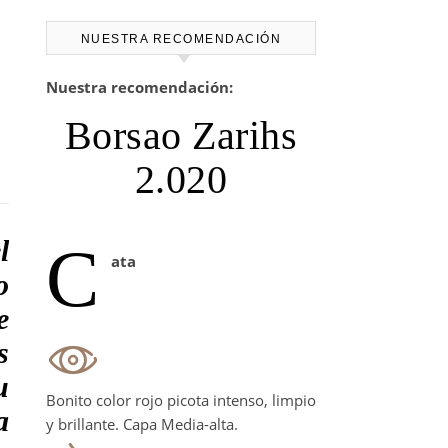
NUESTRA RECOMENDACIÓN
Nuestra recomendación:
Borsao Zarihs
2.020
l
C
ata
o
e
s
u
Bonito color rojo picota intenso, limpio
a
y brillante. Capa Media-alta.