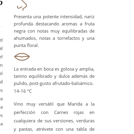
o
Presenta una potente intensidad, nariz
profunda destacando aromas a fruta
negra con notas muy equilibradas de
ahumados, notas a torrefactos y una
el
punta floral.
al
el
an
La entrada en boca es golosa y amplia,
el
tanino equilibrado y dulce además de
nd
pulido, post-gusto afrutado-balsámico.
es
14-16 ºC
ta
Vino muy versátil que Marida a la
za
perfección con Carnes rojas en
és
cualquiera de sus versiones, verduras
ia
y pastas, atrévete con una tabla de