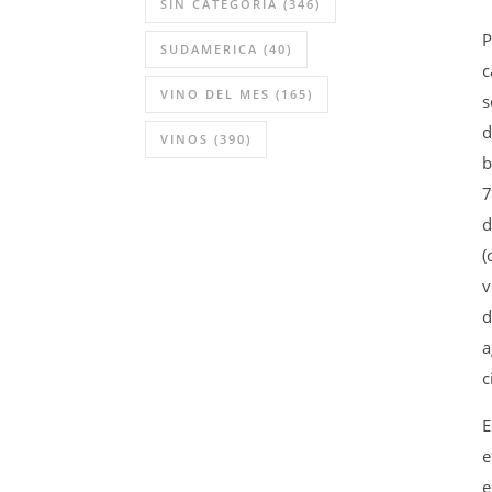
SIN CATEGORÍA
(346)
P
SUDAMERICA
(40)
c
VINO DEL MES
(165)
s
d
VINOS
(390)
b
7
d
(
v
d
a
c
E
e
e