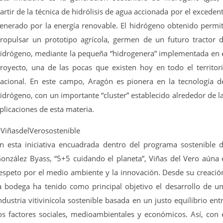
artir de la técnica de hidrólisis de agua accionada por el exceden
enerado por la energía renovable. El hidrógeno obtenido permi
ropulsar un prototipo agrícola, germen de un futuro tractor 
idrógeno, mediante la pequeña “hidrogenera” implementada en 
royecto, una de las pocas que existen hoy en todo el territor
acional. En este campo, Aragón es pionera en la tecnología d
idrógeno, con un importante “cluster” establecido alrededor de l
plicaciones de esta materia.
ViñasdelVerosostenible
n esta iniciativa encuadrada dentro del programa sostenible 
onzález Byass, “5+5 cuidando el planeta”, Viñas del Vero aúna 
espeto por el medio ambiente y la innovación. Desde su creació
a bodega ha tenido como principal objetivo el desarrollo de u
ndustria vitivinícola sostenible basada en un justo equilibrio ent
os factores sociales, medioambientales y económicos. Así, con 