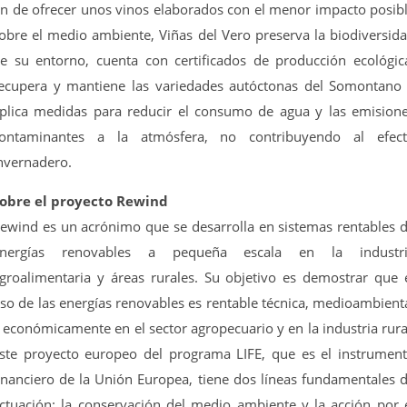
in de ofrecer unos vinos elaborados con el menor impacto posib
obre el medio ambiente, Viñas del Vero preserva la biodiversid
e su entorno, cuenta con certificados de producción ecológic
ecupera y mantiene las variedades autóctonas del Somontano
plica medidas para reducir el consumo de agua y las emision
ontaminantes a la atmósfera, no contribuyendo al efec
nvernadero.
obre el proyecto Rewind
ewind es un acrónimo que se desarrolla en sistemas rentables 
nergías renovables a pequeña escala en la industr
groalimentaria y áreas rurales. Su objetivo es demostrar que 
so de las energías renovables es rentable técnica, medioambient
 económicamente en el sector agropecuario y en la industria rura
ste proyecto europeo del programa LIFE, que es el instrumen
inanciero de la Unión Europea, tiene dos líneas fundamentales 
ctuación: la conservación del medio ambiente y la acción por 