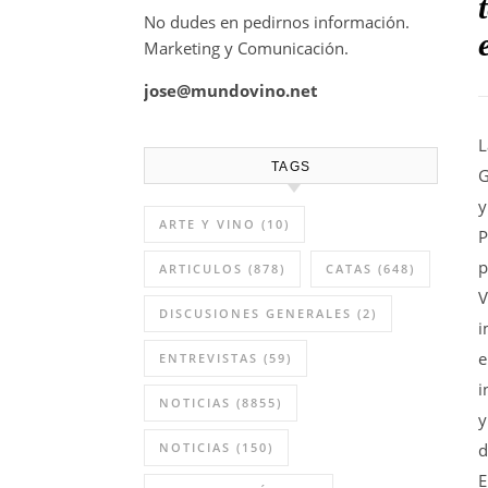
No dudes en pedirnos información.
Marketing y Comunicación.
jose@mundovino.net
L
TAGS
G
y
ARTE Y VINO
(10)
P
p
ARTICULOS
(878)
CATAS
(648)
V
DISCUSIONES GENERALES
(2)
i
e
ENTREVISTAS
(59)
i
NOTICIAS
(8855)
y
NOTICIAS
(150)
d
E