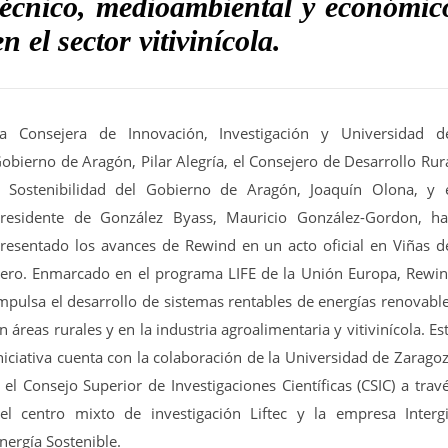
técnico, medioambiental y económic
en el sector vitivinícola.
a Consejera de Innovación, Investigación y Universidad d
obierno de Aragón, Pilar Alegría, el Consejero de Desarrollo Rur
 Sostenibilidad del Gobierno de Aragón, Joaquín Olona, y 
residente de González Byass, Mauricio González-Gordon, h
resentado los avances de Rewind en un acto oficial en Viñas d
ero. Enmarcado en el programa LIFE de la Unión Europa, Rewi
mpulsa el desarrollo de sistemas rentables de energías renovabl
n áreas rurales y en la industria agroalimentaria y vitivinícola. Es
niciativa cuenta con la colaboración de la Universidad de Zarago
 el Consejo Superior de Investigaciones Científicas (CSIC) a trav
el centro mixto de investigación Liftec y la empresa Interg
nergía Sostenible.