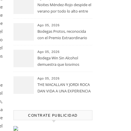
Noites Méndez-Rojo despide el
te
verano por todo lo alto entre
te
viñedos, vino y mucho humor
de
Ago 05, 2026
el
Bodegas Protos, reconocida
con el Premio Extraordinario
io
Alimentos de España 2026 por
el
casi un siglo de excelencia
Ago 05, 2026
as
vitivinícola
Bodega Win Sin Alcohol
demuestra que losvinos
desalcoholizados de alta
calidadcomienzan a diseñarse
Ago 05, 2026
en el viñedo
de
THE MACALLAN Y JORDI ROCA
DAN VIDA A UNA EXPERIENCIA
el
SENSORIAL ÚNICA EN EL
n,
CAPÍTULO FINAL DE THE
na
HARMONY COLLECTION
CONTRATE PUBLICIDAD
re
el