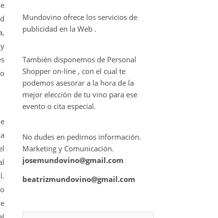
le
Mundovino ofrece los servicios de
ad
publicidad en la Web .
a,
 y
es
También disponemos de Personal
Shopper on-line , con el cual te
to
podemos asesorar a la hora de la
mejor elección de tu vino para ese
evento o cita especial.
de
ia
No dudes en pedirnos información.
el
Marketing y Comunicación.
josemundovino@gmail.com
al
l.
beatrizmundovino@gmail.com
to
de
el