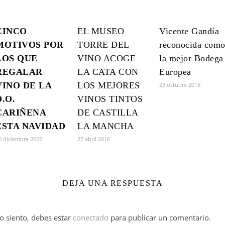
CINCO
EL MUSEO
Vicente Gandía
MOTIVOS POR
TORRE DEL
reconocida com
LOS QUE
VINO ACOGE
la mejor Bodega
REGALAR
LA CATA CON
Europea
VINO DE LA
LOS MEJORES
23 octubre 2018
D.O.
VINOS TINTOS
CARIÑENA
DE CASTILLA
ESTA NAVIDAD
LA MANCHA
0 diciembre 2022
27 abril 2016
DEJA UNA RESPUESTA
o siento, debes estar
conectado
para publicar un comentario.