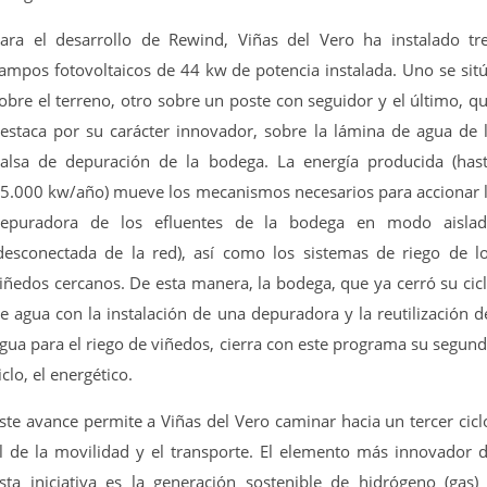
ara el desarrollo de Rewind, Viñas del Vero ha instalado tr
ampos fotovoltaicos de 44 kw de potencia instalada. Uno se sit
obre el terreno, otro sobre un poste con seguidor y el último, q
estaca por su carácter innovador, sobre la lámina de agua de 
alsa de depuración de la bodega. La energía producida (has
5.000 kw/año) mueve los mecanismos necesarios para accionar 
epuradora de los efluentes de la bodega en modo aisla
desconectada de la red), así como los sistemas de riego de l
iñedos cercanos. De esta manera, la bodega, que ya cerró su cic
e agua con la instalación de una depuradora y la reutilización d
gua para el riego de viñedos, cierra con este programa su segun
iclo, el energético.
ste avance permite a Viñas del Vero caminar hacia un tercer cicl
l de la movilidad y el transporte. El elemento más innovador 
sta iniciativa es la generación sostenible de hidrógeno (gas)