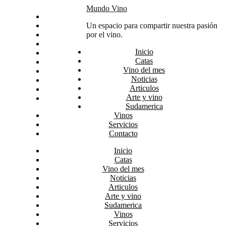
Skip
Mundo Vino
Inicio
to
Catas
Un espacio para compartir nuestra pasión
content
Vino del mes
por el vino.
Noticias
Inicio
Articulos
Catas
Arte y vino
Vino del mes
Sudamerica
Noticias
Vinos
Articulos
Servicios
Arte y vino
Contacto
Sudamerica
Vinos
Servicios
Contacto
Inicio
Catas
Vino del mes
Noticias
Articulos
Arte y vino
Sudamerica
Vinos
Servicios