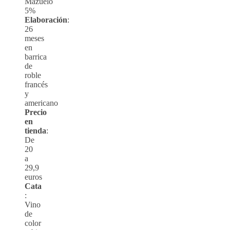
Mazuelo
5%
Elaboración
:
26
meses
en
barrica
de
roble
francés
y
americano
Precio
en
tienda
:
De
20
a
29,9
euros
Cata
:
Vino
de
color