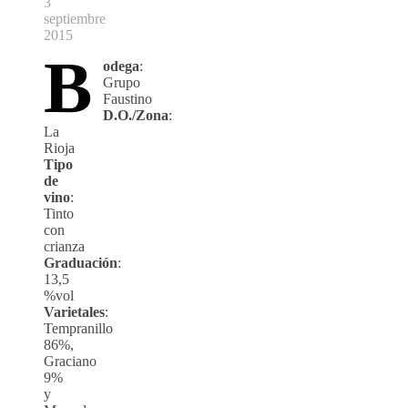
3
septiembre
2015
B
odega
:
Grupo
Faustino
D.O./Zona
:
La
Rioja
Tipo
de
vino
:
Tinto
con
crianza
Graduación
:
13,5
%vol
Varietales
:
Tempranillo
86%,
Graciano
9%
y