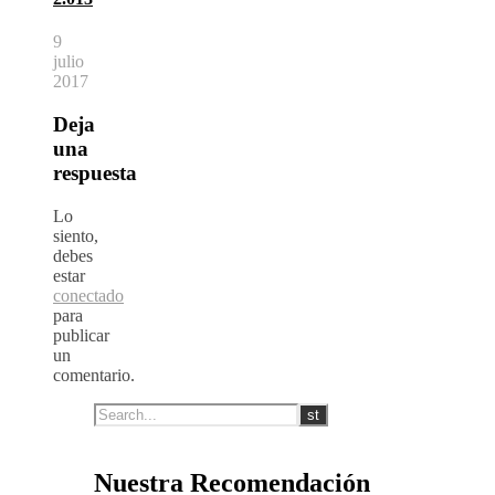
9
julio
2017
Deja
una
respuesta
Lo
siento,
debes
estar
conectado
para
publicar
un
comentario.
Nuestra Recomendación