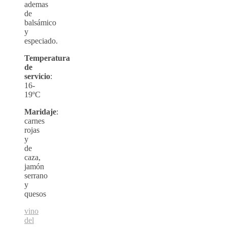
ademas
de
balsámico
y
especiado.
Temperatura
de
servicio
:
16-
19ºC
Maridaje
:
carnes
rojas
y
de
caza,
jamón
serrano
y
quesos
vino
del