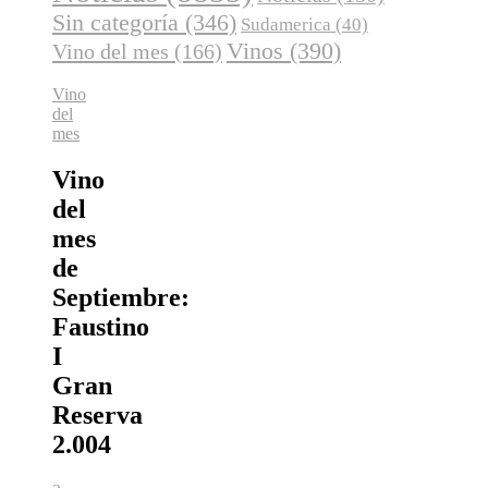
Sin categoría
(346)
Sudamerica
(40)
Vinos
(390)
Vino del mes
(166)
Vino
del
mes
Vino
del
mes
de
Septiembre:
Faustino
I
Gran
Reserva
2.004