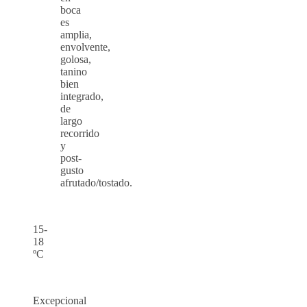
boca
es
amplia,
envolvente,
golosa,
tanino
bien
integrado,
de
largo
recorrido
y
post-
gusto
afrutado/tostado.
15-
18
ºC
Excepcional