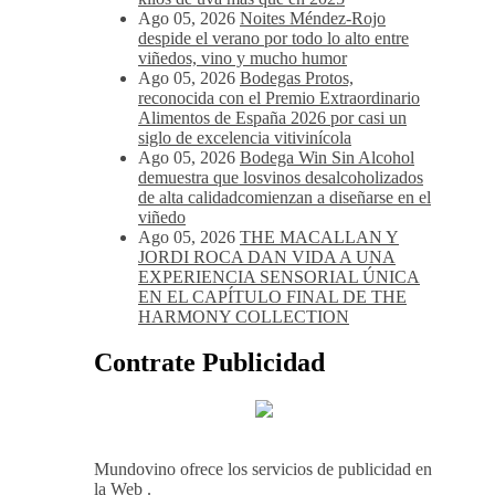
Ago 05, 2026
La D.O. Cariñena prevé
vendimiar este año hasta 5 millones de
kilos de uva más que en 2025
Ago 05, 2026
Noites Méndez-Rojo
despide el verano por todo lo alto entre
viñedos, vino y mucho humor
Ago 05, 2026
Bodegas Protos,
reconocida con el Premio Extraordinario
Alimentos de España 2026 por casi un
siglo de excelencia vitivinícola
Ago 05, 2026
Bodega Win Sin Alcohol
demuestra que losvinos desalcoholizados
de alta calidadcomienzan a diseñarse en el
viñedo
Ago 05, 2026
THE MACALLAN Y
JORDI ROCA DAN VIDA A UNA
EXPERIENCIA SENSORIAL ÚNICA
EN EL CAPÍTULO FINAL DE THE
HARMONY COLLECTION
Contrate Publicidad