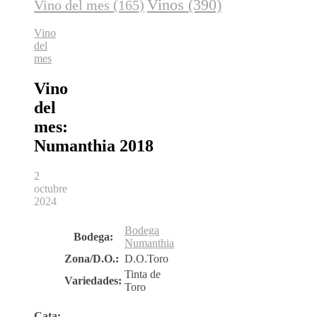
Vinos
(390)
Vino del mes
(165)
Vino
del
mes
Vino
del
mes:
Numanthia 2018
2
octubre
2024
Bodega
Bodega:
Numanthia
Zona/D.O.:
D.O.Toro
Tinta de
Variedades:
Toro
Cata: