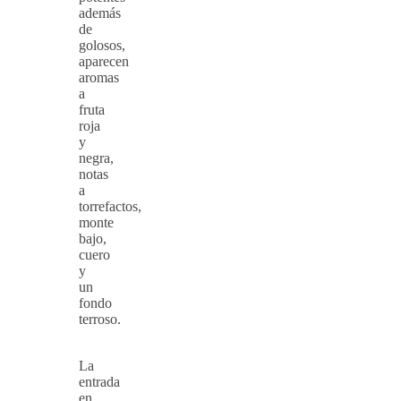
además
de
golosos,
aparecen
aromas
a
fruta
roja
y
negra,
notas
a
torrefactos,
monte
bajo,
cuero
y
un
fondo
terroso.
La
entrada
en