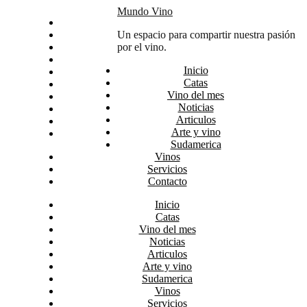
Skip
Mundo Vino
Inicio
to
Catas
Un espacio para compartir nuestra pasión
content
Vino del mes
por el vino.
Noticias
Inicio
Articulos
Catas
Arte y vino
Vino del mes
Sudamerica
Noticias
Vinos
Articulos
Servicios
Arte y vino
Contacto
Sudamerica
Vinos
Servicios
Contacto
Inicio
Catas
Vino del mes
Noticias
Articulos
Arte y vino
Sudamerica
Vinos
Servicios