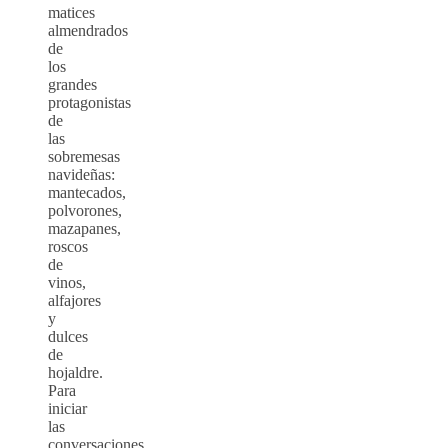
matices
almendrados
de
los
grandes
protagonistas
de
las
sobremesas
navideñas:
mantecados,
polvorones,
mazapanes,
roscos
de
vinos,
alfajores
y
dulces
de
hojaldre.
Para
iniciar
las
conversaciones