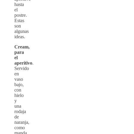
hasta
el
postre.
Estas
son
algunas
ideas.
Cream,
para
el
aperitivo
.
Servido
en
vaso
bajo,
con
hielo
y
una
rodaja
de
naranja,
como
manda