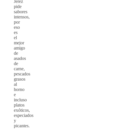
Jerez
pide
sabores
intensos,
por
eso
es
el
mejor
amigo
de
asados
de
carne,
pescados
grasos
al
horno
e
incluso
platos
exóticos,
especiados
y
picantes.