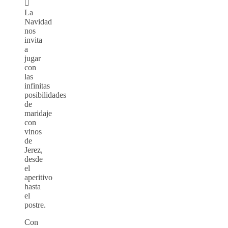

La
Navidad
nos
invita
a
jugar
con
las
infinitas
posibilidades
de
maridaje
con
vinos
de
Jerez,
desde
el
aperitivo
hasta
el
postre.
Con