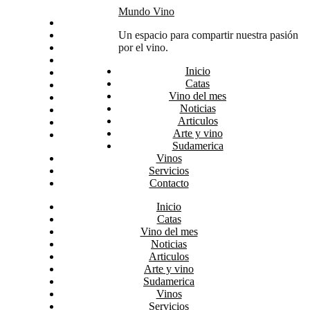
Skip
Mundo Vino
Inicio
to
Catas
Un espacio para compartir nuestra pasión
content
Vino del mes
por el vino.
Noticias
Inicio
Articulos
Catas
Arte y vino
Vino del mes
Sudamerica
Noticias
Vinos
Articulos
Servicios
Arte y vino
Contacto
Sudamerica
Vinos
Servicios
Contacto
Inicio
Catas
Vino del mes
Noticias
Articulos
Arte y vino
Sudamerica
Vinos
Servicios