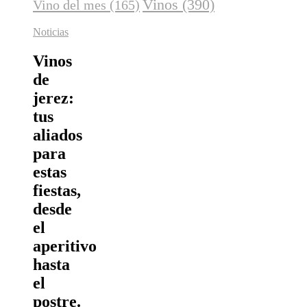
Vinos
(390)
Vino del mes
(165)
Noticias
Vinos
de
jerez:
tus
aliados
para
estas
fiestas,
desde
el
aperitivo
hasta
el
postre.