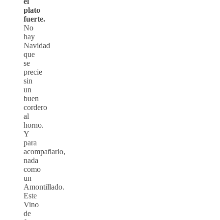
el
plato
fuerte.
No
hay
Navidad
que
se
precie
sin
un
buen
cordero
al
horno.
Y
para
acompañarlo,
nada
como
un
Amontillado.
Este
Vino
de