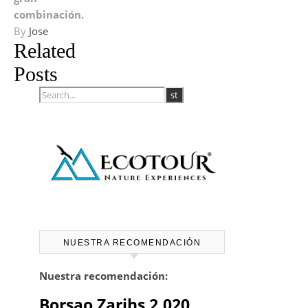
combinación.
By
Jose
Related
Posts
NUESTRA RECOMENDACIÓN
Nuestra recomendación:
Borsao Zarihs 2.020