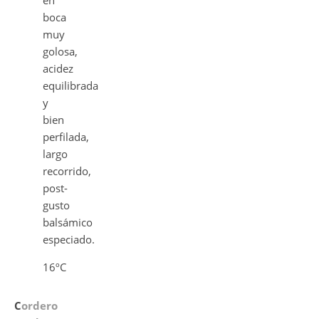
en
boca
muy
golosa,
acidez
equilibrada
y
bien
perfilada,
largo
recorrido,
post-
gusto
balsámico
especiado.
16ºC
C
ordero