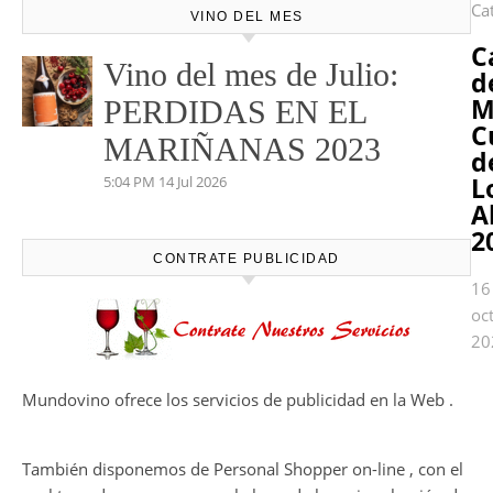
Ca
VINO DEL MES
C
Vino del mes de Julio:
d
M
PERDIDAS EN EL
C
MARIÑANAS 2023
d
L
5:04 PM
14 Jul 2026
A
2
CONTRATE PUBLICIDAD
16
oc
20
Mundovino ofrece los servicios de publicidad en la Web .
También disponemos de Personal Shopper on-line , con el