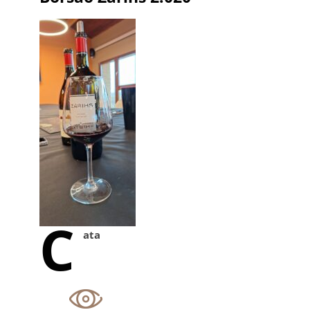
C
ata