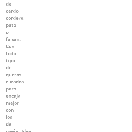
de
cerdo,
cordero,
pato
o
faisán.
Con
todo
tipo
de
quesos
curados,
pero
encaja
mejor
con
los
de
oveja. Ideal