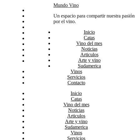
Skip
Mundo Vino
Inicio
to
Catas
Un espacio para compartir nuestra pasión
content
Vino del mes
por el vino.
Noticias
Inicio
Articulos
Catas
Arte y vino
Vino del mes
Sudamerica
Noticias
Vinos
Articulos
Servicios
Arte y vino
Contacto
Sudamerica
Vinos
Servicios
Contacto
Inicio
Catas
Vino del mes
Noticias
Articulos
Arte y vino
Sudamerica
Vinos
Servicios