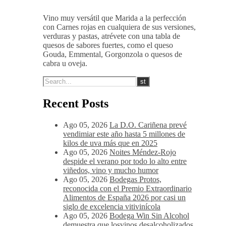
Vino muy versátil que Marida a la perfección
con Carnes rojas en cualquiera de sus versiones,
verduras y pastas, atrévete con una tabla de
quesos de sabores fuertes, como el queso
Gouda, Emmental, Gorgonzola o quesos de
cabra u oveja.
Recent Posts
Ago 05, 2026
La D.O. Cariñena prevé
vendimiar este año hasta 5 millones de
kilos de uva más que en 2025
Ago 05, 2026
Noites Méndez-Rojo
despide el verano por todo lo alto entre
viñedos, vino y mucho humor
Ago 05, 2026
Bodegas Protos,
reconocida con el Premio Extraordinario
Alimentos de España 2026 por casi un
siglo de excelencia vitivinícola
Ago 05, 2026
Bodega Win Sin Alcohol
demuestra que losvinos desalcoholizados