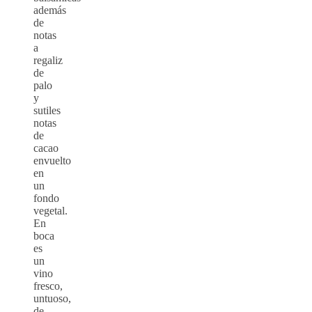
además
de
notas
a
regaliz
de
palo
y
sutiles
notas
de
cacao
envuelto
en
un
fondo
vegetal.
En
boca
es
un
vino
fresco,
untuoso,
de