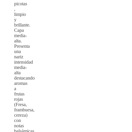
picotas
,
limpio
y
brillante.
Capa
media-
alta.
Presenta
una
nariz
intensidad
media-
alta
destacando
aromas
a
frutas
rojas
(Fresa,
frambuesa,
cereza)
con
notas
balsámicas