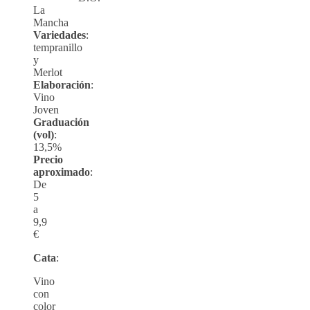
La
Mancha
Variedades
:
tempranillo
y
Merlot
Elaboración
:
Vino
Joven
Graduación
(vol)
:
13,5%
Precio
aproximado
:
De
5
a
9,9
€
Cata
:
Vino
con
color