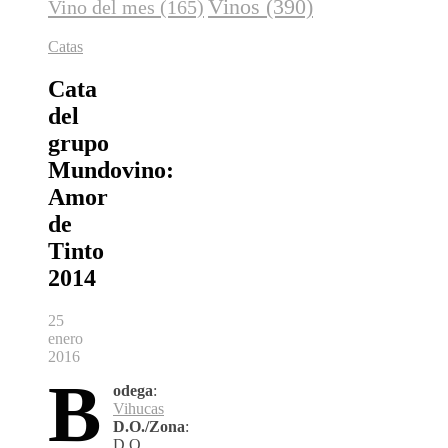
Vinos
(390)
Vino del mes
(165)
Catas
Cata
del
grupo
Mundovino:
Amor
de
Tinto
2014
25
enero
2016
B
odega
:
Vihucas
D.O./Zona
:
D.O.