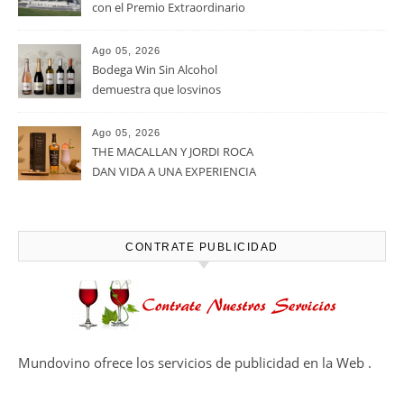
con el Premio Extraordinario
Alimentos de España 2026 por
casi un siglo de excelencia
Ago 05, 2026
vitivinícola
Bodega Win Sin Alcohol
demuestra que losvinos
desalcoholizados de alta
calidadcomienzan a diseñarse
Ago 05, 2026
en el viñedo
THE MACALLAN Y JORDI ROCA
DAN VIDA A UNA EXPERIENCIA
SENSORIAL ÚNICA EN EL
CAPÍTULO FINAL DE THE
HARMONY COLLECTION
CONTRATE PUBLICIDAD
Mundovino ofrece los servicios de publicidad en la Web .