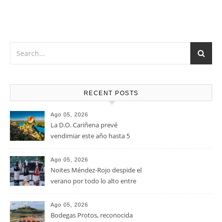
RECENT POSTS
Ago 05, 2026
La D.O. Cariñena prevé
vendimiar este año hasta 5
millones de kilos de uva más
que en 2025
Ago 05, 2026
Noites Méndez-Rojo despide el
verano por todo lo alto entre
viñedos, vino y mucho humor
Ago 05, 2026
Bodegas Protos, reconocida