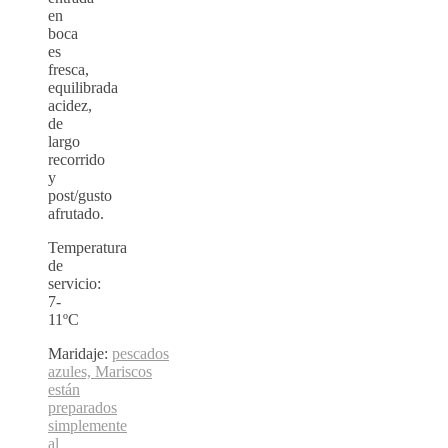
en
boca
es
fresca,
equilibrada
acidez,
de
largo
recorrido
y
post/gusto
afrutado.
Temperatura
de
servicio:
7-
11ºC
Maridaje:
pescados
azules, Mariscos
están
preparados
simplemente
al