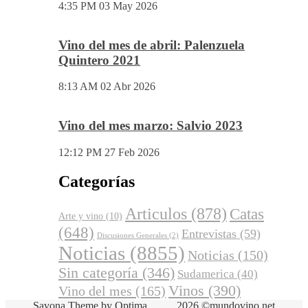
4:35 PM
03 May 2026
Vino del mes de abril: Palenzuela
Quintero 2021
8:13 AM
02 Abr 2026
Vino del mes marzo: Salvio 2023
12:12 PM
27 Feb 2026
Categorías
Articulos
(878)
Catas
Arte y vino
(10)
(648)
Entrevistas
(59)
Discusiones Generales
(2)
Noticias
(8855)
Noticias
(150)
Sin categoría
(346)
Sudamerica
(40)
Vinos
(390)
Vino del mes
(165)
Savona Theme by
Optima
2026 ©mundovino.net