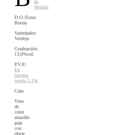
de
Medina
D.O./Zona:
Rueda
Variedades:
Verdejo
Graduación:
13,0%vol.
P.V.P.:
En
nuestra
tienda 5,35
€
Cata:
Vino
de
color
amarillo
paja
con
ribete