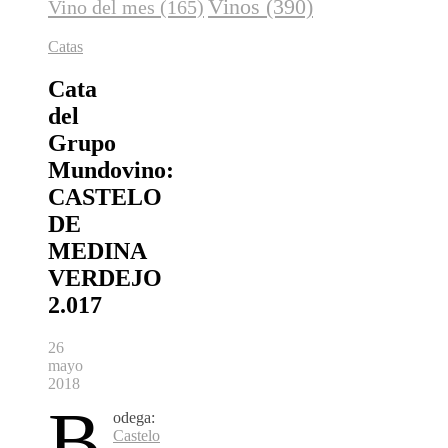
Vinos
(390)
Vino del mes
(165)
Catas
Cata
del
Grupo
Mundovino:
CASTELO
DE
MEDINA
VERDEJO
2.017
26
mayo
2018
B
odega:
Castelo