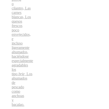
o
cilantro, Las
carnes
blancas, Los
quesos
frescos
poco
envejecidos,
e
incluso
ligeramente
ahumados,
haciéndose
especialmente
agradables
los
tipo
brie,
Los
ahumados
de
pescado
como
anchoas
y
bacalao.