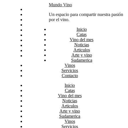
Skip
Mundo Vino
Inicio
to
Catas
Un espacio para compartir nuestra pasión
content
Vino del mes
por el vino.
Noticias
Inicio
Articulos
Catas
Arte y vino
Vino del mes
Sudamerica
Noticias
Vinos
Articulos
Servicios
Arte y vino
Contacto
Sudamerica
Vinos
Servicios
Contacto
Inicio
Catas
Vino del mes
Noticias
Articulos
Arte y vino
Sudamerica
Vinos
Servicios