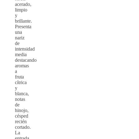
acerado,
limpio
y
brillante.
Presenta
una
nariz
de
intensidad
media
destacando
aromas
a
fruta
cítrica
y
blanca,
notas
de
hinojo,
césped
recién
cortado.
La
entrada