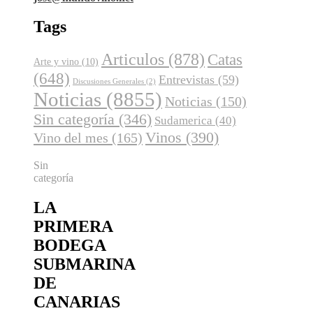
Tags
Articulos
(878)
Catas
Arte y vino
(10)
(648)
Entrevistas
(59)
Discusiones Generales
(2)
Noticias
(8855)
Noticias
(150)
Sin categoría
(346)
Sudamerica
(40)
Vinos
(390)
Vino del mes
(165)
Sin
categoría
LA
PRIMERA
BODEGA
SUBMARINA
DE
CANARIAS