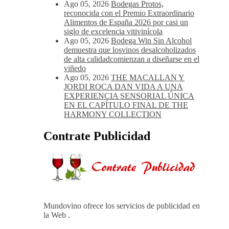
Ago 05, 2026
Bodegas Protos,
reconocida con el Premio Extraordinario
Alimentos de España 2026 por casi un
siglo de excelencia vitivinícola
Ago 05, 2026
Bodega Win Sin Alcohol
demuestra que losvinos desalcoholizados
de alta calidadcomienzan a diseñarse en el
viñedo
Ago 05, 2026
THE MACALLAN Y
JORDI ROCA DAN VIDA A UNA
EXPERIENCIA SENSORIAL ÚNICA
EN EL CAPÍTULO FINAL DE THE
HARMONY COLLECTION
Contrate Publicidad
Mundovino ofrece los servicios de publicidad en
la Web .