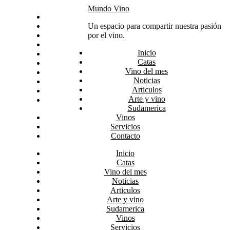
Skip
Mundo Vino
Inicio
to
Catas
Un espacio para compartir nuestra pasión
content
Vino del mes
por el vino.
Noticias
Inicio
Articulos
Catas
Arte y vino
Vino del mes
Sudamerica
Noticias
Vinos
Articulos
Servicios
Arte y vino
Contacto
Sudamerica
Vinos
Servicios
Contacto
Inicio
Catas
Vino del mes
Noticias
Articulos
Arte y vino
Sudamerica
Vinos
Servicios