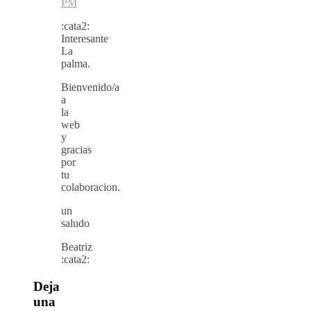
PM
:cata2:
Interesante
La
palma.
Bienvenido/a
a
la
web
y
gracias
por
tu
colaboracion.
un
saludo
Beatriz
:cata2:
Deja
una