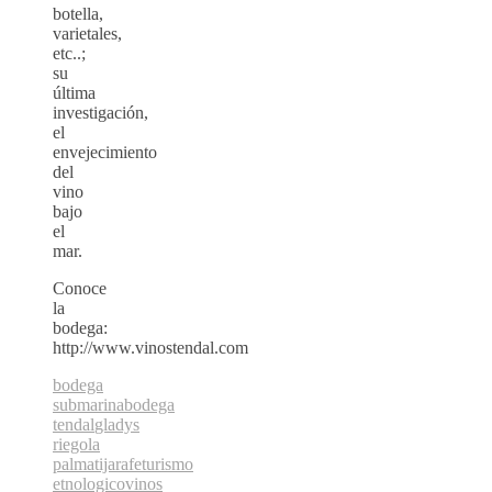
botella,
varietales,
etc..;
su
última
investigación,
el
envejecimiento
del
vino
bajo
el
mar.
Conoce
la
bodega:
http://www.vinostendal.com
bodega
submarina
bodega
tendal
gladys
riego
la
palma
tijarafe
turismo
etnologico
vinos